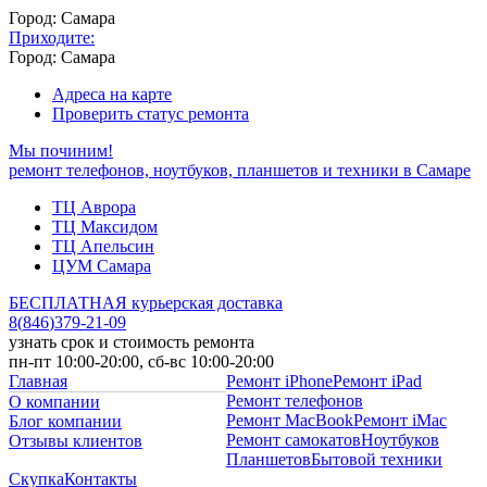
Город: Самара
Приходите:
Город: Самара
Адреса на карте
Проверить статус ремонта
Мы починим!
ремонт телефонов, ноутбуков, планшетов и техники в Самаре
ТЦ Аврора
ТЦ Максидом
ТЦ Апельсин
ЦУМ Самара
БЕСПЛАТНАЯ курьерская доставка
8
(
846
)
379-21-09
узнать срок и стоимость ремонта
пн-пт 10:00-20:00, сб-вс 10:00-20:00
Главная
Ремонт iPhone
Ремонт iPad
Ремонт телефонов
О компании
Ремонт MacBook
Ремонт iMac
Блог компании
Ремонт самокатов
Ноутбуков
Отзывы клиентов
Планшетов
Бытовой техники
Скупка
Контакты