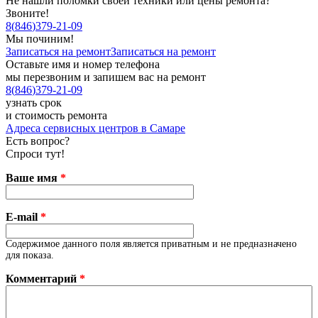
Не нашли поломки своей техники или цены ремонта?
Звоните!
8
(
846
)
379-21-09
Мы починим!
Записаться на ремонт
Записаться на ремонт
Оставьте имя и номер телефона
мы перезвоним и запишем вас на ремонт
8
(
846
)
379-21-09
узнать срок
и стоимость ремонта
Адреса сервисных центров в Самаре
Есть вопрос?
Спроси тут!
Ваше имя
*
E-mail
*
Содержимое данного поля является приватным и не предназначено
для показа.
Комментарий
*