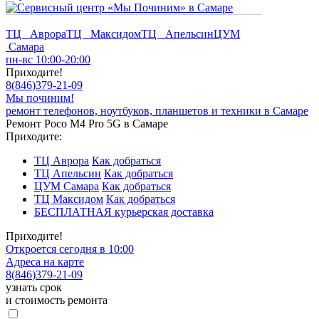
ТЦ Аврора
ТЦ Максидом
ТЦ Апельсин
ЦУМ
Самара
пн-вс 10:00-20:00
Приходите!
8
(
846
)
379-21-09
Мы починим!
ремонт телефонов, ноутбуков, планшетов и техники в Самаре
Ремонт Poco M4 Pro 5G в Самаре
Приходите:
ТЦ Аврора
Как добраться
ТЦ Апельсин
Как добраться
ЦУМ Самара
Как добраться
ТЦ Максидом
Как добраться
БЕСПЛАТНАЯ курьерская доставка
Приходите!
Откроется сегодня в 10:00
Адреса на карте
8
(
846
)
379-21-09
узнать срок
и стоимость ремонта