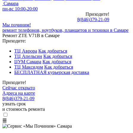
Самара
пн-вс 10:00-20:00
Приходите!
8
(
846
)
379-21-09
Мы починим!
ремонт телефонов, ноутбуков, планшетов и техники в Самаре
Ремонт ZTE V71B в Самаре
Приходите:
ТЦ Аврора
Как добраться
ТЦ Апельсин
Как добраться
ЦУМ Самара
Как добраться
ТЦ Максидом
Как добраться
БЕСПЛАТНАЯ курьерская доставка
Приходите!
Сейчас открыто
Адреса на карте
8
(
846
)
379-21-09
узнать срок
и стоимость ремонта
☰