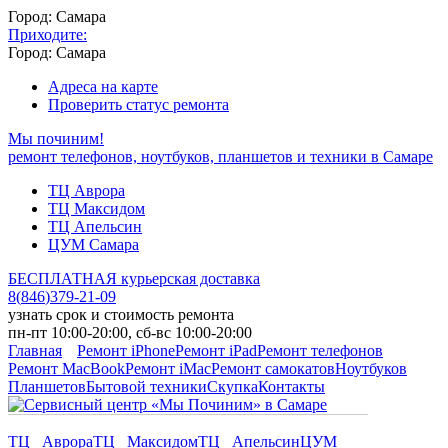
Город: Самара
Приходите:
Город: Самара
Адреса на карте
Проверить статус ремонта
Мы починим!
ремонт телефонов, ноутбуков, планшетов и техники в Самаре
ТЦ Аврора
ТЦ Максидом
ТЦ Апельсин
ЦУМ Самара
БЕСПЛАТНАЯ курьерская доставка
8
(
846
)
379-21-09
узнать срок и стоимость ремонта
пн-пт 10:00-20:00, сб-вс 10:00-20:00
Главная
Ремонт iPhone
Ремонт iPad
Ремонт телефонов
Ремонт MacBook
Ремонт iMac
Ремонт самокатов
Ноутбуков
Планшетов
Бытовой техники
Скупка
Контакты
ТЦ Аврора
ТЦ Максидом
ТЦ Апельсин
ЦУМ