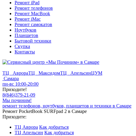
Ремонт iPad
Ремонт телефонов
Ремонт MacBook
Ремонт iMac
Ремонт самокатов
Ноутбуков
Планшетов
Бытовой техники
Скупка
Контакты
ТЦ Аврора
ТЦ Максидом
ТЦ Апельсин
ЦУМ
Самара
пн-вс 10:00-20:00
Приходите!
8
(
846
)
379-21-09
Мы починим!
ремонт телефонов, ноутбуков, планшетов и техники в Самаре
Ремонт PocketBook SURFpad 2 в Самаре
Приходите:
ТЦ Аврора
Как добраться
ТЦ Апельсин
Как добраться