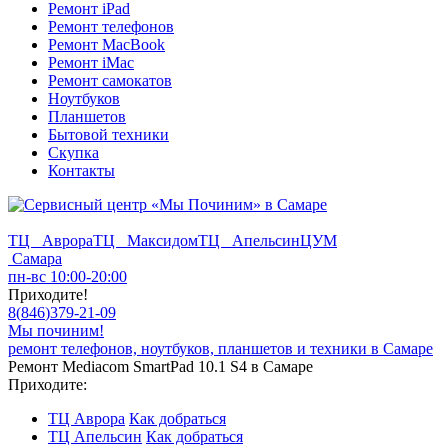
Ремонт iPad
Ремонт телефонов
Ремонт MacBook
Ремонт iMac
Ремонт самокатов
Ноутбуков
Планшетов
Бытовой техники
Скупка
Контакты
ТЦ Аврора
ТЦ Максидом
ТЦ Апельсин
ЦУМ
Самара
пн-вс 10:00-20:00
Приходите!
8
(
846
)
379-21-09
Мы починим!
ремонт телефонов, ноутбуков, планшетов и техники в Самаре
Ремонт Mediacom SmartPad 10.1 S4 в Самаре
Приходите:
ТЦ Аврора
Как добраться
ТЦ Апельсин
Как добраться