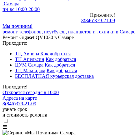
Самара
пн-вс 10:00-20:00
Приходите!
8
(
846
)
379-21-09
Мы починим!
ремонт телефонов, ноутбуков, планшетов и техники в Самаре
Ремонт Gigaset QV1030 в Самаре
Приходите:
ТЦ Аврора
Как добраться
ТЦ Апельсин
Как добраться
ЦУМ Самара
Как добраться
ТЦ Максидом
Как добраться
БЕСПЛАТНАЯ курьерская доставка
Приходите!
Откроется сегодня в 10:00
Адреса на карте
8
(
846
)
379-21-09
узнать срок
и стоимость ремонта
☰