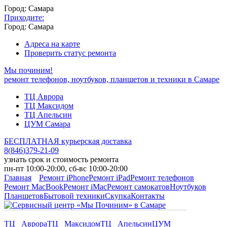
Город: Самара
Приходите:
Город: Самара
Адреса на карте
Проверить статус ремонта
Мы починим!
ремонт телефонов, ноутбуков, планшетов и техники в Самаре
ТЦ Аврора
ТЦ Максидом
ТЦ Апельсин
ЦУМ Самара
БЕСПЛАТНАЯ курьерская доставка
8
(
846
)
379-21-09
узнать срок и стоимость ремонта
пн-пт 10:00-20:00, сб-вс 10:00-20:00
Главная
Ремонт iPhone
Ремонт iPad
Ремонт телефонов
Ремонт MacBook
Ремонт iMac
Ремонт самокатов
Ноутбуков
Планшетов
Бытовой техники
Скупка
Контакты
ТЦ Аврора
ТЦ Максидом
ТЦ Апельсин
ЦУМ