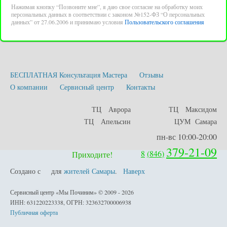
Нажимая кнопку “Позвоните мне”, я даю свое согласие на обработку моих
персональных данных в соответствии с законом №152-ФЗ “О персональных
данных” от 27.06.2006 и принимаю условия
Пользовательского соглашения
БЕСПЛАТНАЯ Консультация Мастера
Отзывы
О компании
Сервисный центр
Контакты
ТЦ Аврора
ТЦ Максидом
ТЦ Апельсин
ЦУМ Самара
пн-вс 10:00-20:00
379-21-09
8
(
846
)
Приходите!
Создано с
для
жителей Самары
.
Наверх
любовью
Сервисный центр «Мы Починим» © 2009 - 2026
ИНН: 631220223338, ОГРН: 323632700006938
Публичная оферта