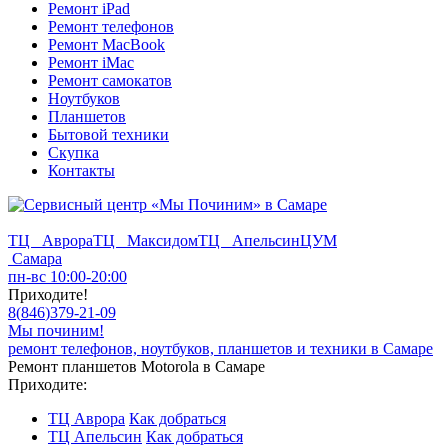
Ремонт iPad
Ремонт телефонов
Ремонт MacBook
Ремонт iMac
Ремонт самокатов
Ноутбуков
Планшетов
Бытовой техники
Скупка
Контакты
ТЦ Аврора
ТЦ Максидом
ТЦ Апельсин
ЦУМ
Самара
пн-вс 10:00-20:00
Приходите!
8
(
846
)
379-21-09
Мы починим!
ремонт телефонов, ноутбуков, планшетов и техники в Самаре
Ремонт планшетов Motorola в Самаре
Приходите:
ТЦ Аврора
Как добраться
ТЦ Апельсин
Как добраться