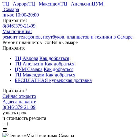
ТЦ Аврора
ТЦ Максидом
ТЦ Апельсин
ЦУМ
Самара
пн-вс 10:00-20:00
Приходите!
8
(
846
)
379-21-09
Мы починим!
ремонт телефонов, ноутбуков, планшетов и техники в Самаре
Ремонт планшетов IconBit в Самаре
Приходите:
ТЦ Аврора
Как добраться
ТЦ Апельсин
Как добраться
ЦУМ Самара
Как добраться
ТЦ Максидом
Как добраться
БЕСПЛАТНАЯ курьерская доставка
Приходите!
Сейчас открыто
Адреса на карте
8
(
846
)
379-21-09
узнать срок
и стоимость ремонта
☰