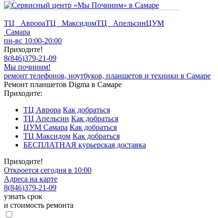
ТЦ Аврора
ТЦ Максидом
ТЦ Апельсин
ЦУМ
Самара
пн-вс 10:00-20:00
Приходите!
8
(
846
)
379-21-09
Мы починим!
ремонт телефонов, ноутбуков, планшетов и техники в Самаре
Ремонт планшетов Digma в Самаре
Приходите:
ТЦ Аврора
Как добраться
ТЦ Апельсин
Как добраться
ЦУМ Самара
Как добраться
ТЦ Максидом
Как добраться
БЕСПЛАТНАЯ курьерская доставка
Приходите!
Откроется сегодня в 10:00
Адреса на карте
8
(
846
)
379-21-09
узнать срок
и стоимость ремонта