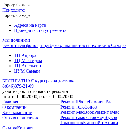
Город: Самара
Приходите:
Город: Самара
Адреса на карте
Проверить статус ремонта
Мы починим!
ремонт телефонов, ноутбуков, планшетов и техники в Самаре
ТЦ Аврора
ТЦ Максидом
ТЦ Апельсин
ЦУМ Самара
БЕСПЛАТНАЯ курьерская доставка
8
(
846
)
379-21-09
узнать срок и стоимость ремонта
пн-пт 10:00-20:00, сб-вс 10:00-20:00
Главная
Ремонт iPhone
Ремонт iPad
Ремонт телефонов
О компании
Ремонт MacBook
Ремонт iMac
Блог компании
Ремонт самокатов
Ноутбуков
Отзывы клиентов
Планшетов
Бытовой техники
Скупка
Контакты