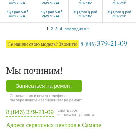
3Q Qoo! Surf
3Q Qoo! Surf
3Q Qoo! q-pad
3Q Qoo! q-pad
VM9707A
VM9707AG
rc0718c
rc0721b
2
3
4
последняя »
1
379-21-09
8
846
Не нашли свою модель? Звоните!
(
)
Мы починим!
Записаться на ремонт
Оставьте имя и номер телефона
мы перезвоним и запишем вас на ремонт
(
)
узнать срок
8
846
379-21-09
и стоимость ремонта
Адреса сервисных центров в Самаре