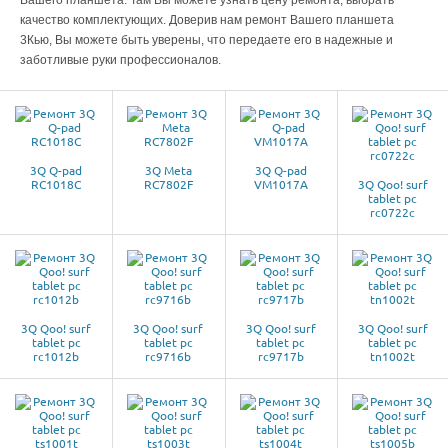
Вашего планшета. Там Вы можете узнать цену ремонта, выбрать
качество комплектующих. Доверив нам ремонт Вашего планшета
3Кью, Вы можете быть уверены, что передаете его в надежные и
заботливые руки профессионалов.
3Q Q-pad
3Q Meta
3Q Q-pad
RC1018C
RC7802F
VM1017A
3Q Qoo! surf
tablet pc
rc0722c
3Q Qoo! surf
3Q Qoo! surf
3Q Qoo! surf
3Q Qoo! surf
tablet pc
tablet pc
tablet pc
tablet pc
rc1012b
rc9716b
rc9717b
tn1002t