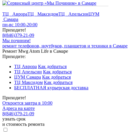
ТЦ Аврора
ТЦ Максидом
ТЦ Апельсин
ЦУМ
Самара
пн-вс 10:00-20:00
Приходите!
8
(
846
)
379-21-09
Мы починим!
ремонт телефонов, ноутбуков, планшетов и техники в Самаре
Ремонт Mwg Atom Life в Самаре
Приходите:
ТЦ Аврора
Как добраться
ТЦ Апельсин
Как добраться
ЦУМ Самара
Как добраться
ТЦ Максидом
Как добраться
БЕСПЛАТНАЯ курьерская доставка
Приходите!
Откроется завтра в 10:00
Адреса на карте
8
(
846
)
379-21-09
узнать срок
и стоимость ремонта