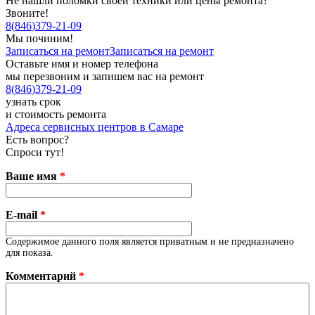
Не нашли поломки своей техники или цены ремонта?
Звоните!
8
(
846
)
379-21-09
Мы починим!
Записаться на ремонт
Записаться на ремонт
Оставьте имя и номер телефона
мы перезвоним и запишем вас на ремонт
8
(
846
)
379-21-09
узнать срок
и стоимость ремонта
Адреса сервисных центров в Самаре
Есть вопрос?
Спроси тут!
Ваше имя
*
E-mail
*
Содержимое данного поля является приватным и не предназначено
для показа.
Комментарий
*