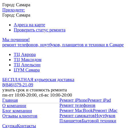
Город: Самара
Приходите:
Город: Самара
Адреса на карте
Проверить статус ремонта
Мы починим!
ремонт телефонов, ноутбуков, планшетов и техники в Самаре
ТЦ Аврора
ТЦ Максидом
ТЦ Апельсин
ЦУМ Самара
БЕСПЛАТНАЯ курьерская доставка
8
(
846
)
379-21-09
узнать срок и стоимость ремонта
пн-пт 10:00-20:00, сб-вс 10:00-20:00
Главная
Ремонт iPhone
Ремонт iPad
Ремонт телефонов
О компании
Ремонт MacBook
Ремонт iMac
Блог компании
Ремонт самокатов
Ноутбуков
Отзывы клиентов
Планшетов
Бытовой техники
Скупка
Контакты