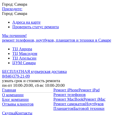
Город: Самара
Приходите:
Город: Самара
Адреса на карте
Проверить статус ремонта
Мы починим!
ремонт телефонов, ноутбуков, планшетов и техники в Самаре
ТЦ Аврора
ТЦ Максидом
ТЦ Апельсин
ЦУМ Самара
БЕСПЛАТНАЯ курьерская доставка
8
(
846
)
379-21-09
узнать срок и стоимость ремонта
пн-пт 10:00-20:00, сб-вс 10:00-20:00
Главная
Ремонт iPhone
Ремонт iPad
Ремонт телефонов
О компании
Ремонт MacBook
Ремонт iMac
Блог компании
Ремонт самокатов
Ноутбуков
Отзывы клиентов
Планшетов
Бытовой техники
Скупка
Контакты