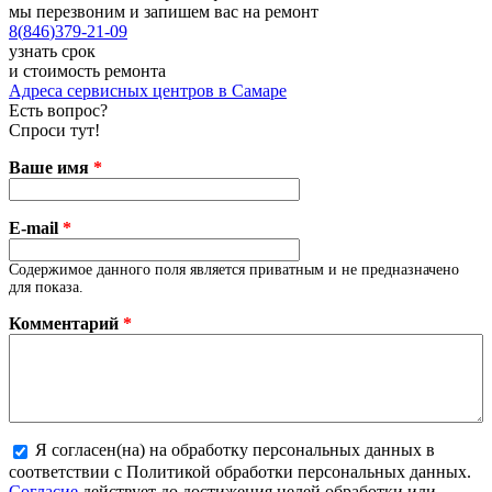
мы перезвоним и запишем вас на ремонт
8
(
846
)
379-21-09
узнать срок
и стоимость ремонта
Адреса сервисных центров в Самаре
Есть вопрос?
Спроси тут!
Ваше имя
*
E-mail
*
Содержимое данного поля является приватным и не предназначено
для показа.
Комментарий
*
Я согласен(на) на обработку персональных данных в
соответствии с Политикой обработки персональных данных.
Более подробная информация о текстовых форматах
Согласие
действует до достижения целей обработки или