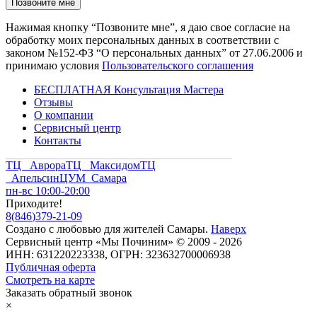
Нажимая кнопку “Позвоните мне”, я даю свое согласие на
обработку моих персональных данных в соответствии с
законом №152-ФЗ “О персональных данных” от 27.06.2006 и
принимаю условия
Пользовательского соглашения
БЕСПЛАТНАЯ Консультация Мастера
Отзывы
О компании
Сервисный центр
Контакты
ТЦ Аврора
ТЦ Максидом
ТЦ
Апельсин
ЦУМ Самара
пн-вс 10:00-20:00
Приходите!
8
(
846
)
379-21-09
Создано с
любовью
для
жителей Самары
.
Наверх
Сервисный центр «Мы Починим» © 2009 - 2026
ИНН: 631220223338, ОГРН: 323632700006938
Публичная оферта
Смотреть на карте
Заказать обратный звонок
×