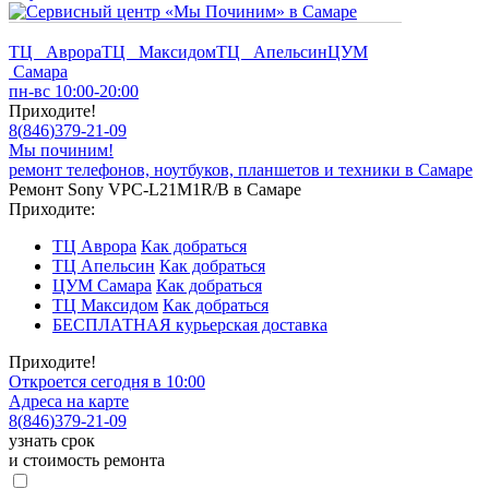
ТЦ Аврора
ТЦ Максидом
ТЦ Апельсин
ЦУМ
Самара
пн-вс 10:00-20:00
Приходите!
8
(
846
)
379-21-09
Мы починим!
ремонт телефонов, ноутбуков, планшетов и техники в Самаре
Ремонт Sony VPC-L21M1R/B в Самаре
Приходите:
ТЦ Аврора
Как добраться
ТЦ Апельсин
Как добраться
ЦУМ Самара
Как добраться
ТЦ Максидом
Как добраться
БЕСПЛАТНАЯ курьерская доставка
Приходите!
Откроется сегодня в 10:00
Адреса на карте
8
(
846
)
379-21-09
узнать срок
и стоимость ремонта