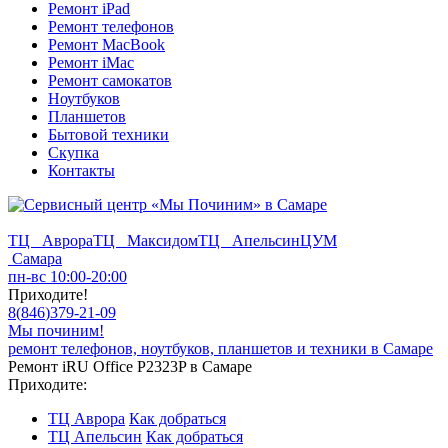
Ремонт iPad
Ремонт телефонов
Ремонт MacBook
Ремонт iMac
Ремонт самокатов
Ноутбуков
Планшетов
Бытовой техники
Скупка
Контакты
ТЦ Аврора
ТЦ Максидом
ТЦ Апельсин
ЦУМ
Самара
пн-вс 10:00-20:00
Приходите!
8
(
846
)
379-21-09
Мы починим!
ремонт телефонов, ноутбуков, планшетов и техники в Самаре
Ремонт iRU Office P2323P в Самаре
Приходите:
ТЦ Аврора
Как добраться
ТЦ Апельсин
Как добраться