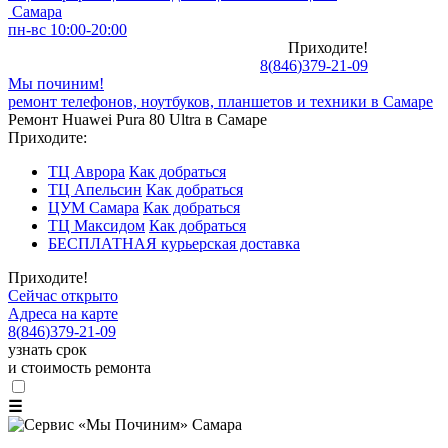
Самара
пн-вс 10:00-20:00
Приходите!
8
(
846
)
379-21-09
Мы починим!
ремонт телефонов, ноутбуков, планшетов и техники в Самаре
Ремонт Huawei Pura 80 Ultra в Самаре
Приходите:
ТЦ Аврора
Как добраться
ТЦ Апельсин
Как добраться
ЦУМ Самара
Как добраться
ТЦ Максидом
Как добраться
БЕСПЛАТНАЯ курьерская доставка
Приходите!
Сейчас открыто
Адреса на карте
8
(
846
)
379-21-09
узнать срок
и стоимость ремонта
☰