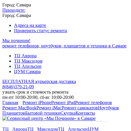
Город: Самара
Приходите:
Город: Самара
Адреса на карте
Проверить статус ремонта
Мы починим!
ремонт телефонов, ноутбуков, планшетов и техники в Самаре
ТЦ Аврора
ТЦ Максидом
ТЦ Апельсин
ЦУМ Самара
БЕСПЛАТНАЯ курьерская доставка
8
(
846
)
379-21-09
узнать срок и стоимость ремонта
пн-пт 10:00-20:00, сб-вс 10:00-20:00
Главная
Ремонт iPhone
Ремонт iPad
Ремонт телефонов
Ремонт MacBook
Ремонт iMac
Ремонт самокатов
Ноутбуков
Планшетов
Бытовой техники
Скупка
Контакты
ТЦ Аврора
ТЦ Максидом
ТЦ Апельсин
ЦУМ