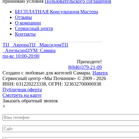
принимаю условия
Пользовательского соглашения
БЕСПЛАТНАЯ Консультация Мастера
Отзывы
О компании
Сервисный центр
Контакты
ТЦ Аврора
ТЦ Максидом
ТЦ
Апельсин
ЦУМ Самара
пн-вс 10:00-20:00
Приходите!
8
(
846
)
379-21-09
Создано с
любовью
для
жителей Самары
.
Наверх
Сервисный центр «Мы Починим» © 2009 - 2026
ИНН: 631220223338, ОГРН: 323632700006938
Публичная оферта
Смотреть на карте
Заказать обратный звонок
×