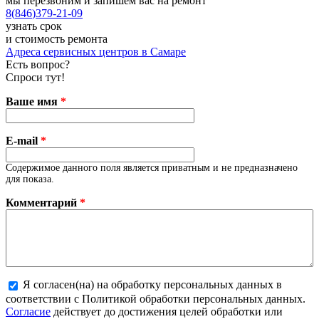
мы перезвоним и запишем вас на ремонт
8
(
846
)
379-21-09
узнать срок
и стоимость ремонта
Адреса сервисных центров в Самаре
Есть вопрос?
Спроси тут!
Ваше имя
*
E-mail
*
Содержимое данного поля является приватным и не предназначено
для показа.
Комментарий
*
Я согласен(на) на обработку персональных данных в
соответствии с Политикой обработки персональных данных.
Более подробная информация о текстовых форматах
Согласие
действует до достижения целей обработки или