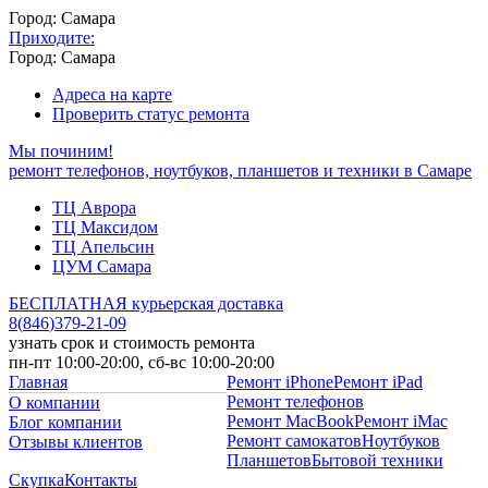
Город: Самара
Приходите:
Город: Самара
Адреса на карте
Проверить статус ремонта
Мы починим!
ремонт телефонов, ноутбуков, планшетов и техники в Самаре
ТЦ Аврора
ТЦ Максидом
ТЦ Апельсин
ЦУМ Самара
БЕСПЛАТНАЯ курьерская доставка
8
(
846
)
379-21-09
узнать срок и стоимость ремонта
пн-пт 10:00-20:00, сб-вс 10:00-20:00
Главная
Ремонт iPhone
Ремонт iPad
Ремонт телефонов
О компании
Ремонт MacBook
Ремонт iMac
Блог компании
Ремонт самокатов
Ноутбуков
Отзывы клиентов
Планшетов
Бытовой техники
Скупка
Контакты