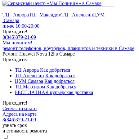
ТЦ Аврора
ТЦ Максидом
ТЦ Апельсин
ЦУМ
Самара
пн-вс 10:00-20:00
Приходите!
8
(
846
)
379-21-09
Мы починим!
ремонт телефонов, ноутбуков, планшетов и техники в Самаре
Ремонт Huawei Nova 12i в Самаре
Приходите:
ТЦ Аврора
Как добраться
ТЦ Апельсин
Как добраться
ЦУМ Самара
Как добраться
ТЦ Максидом
Как добраться
БЕСПЛАТНАЯ курьерская доставка
Приходите!
Сейчас открыто
Адреса на карте
8
(
846
)
379-21-09
узнать срок
и стоимость ремонта