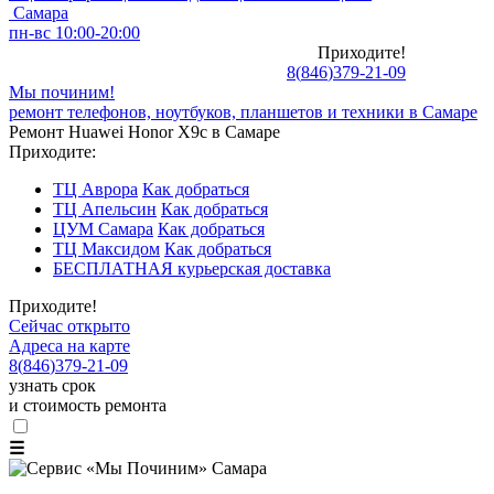
Самара
пн-вс 10:00-20:00
Приходите!
8
(
846
)
379-21-09
Мы починим!
ремонт телефонов, ноутбуков, планшетов и техники в Самаре
Ремонт Huawei Honor X9c в Самаре
Приходите:
ТЦ Аврора
Как добраться
ТЦ Апельсин
Как добраться
ЦУМ Самара
Как добраться
ТЦ Максидом
Как добраться
БЕСПЛАТНАЯ курьерская доставка
Приходите!
Сейчас открыто
Адреса на карте
8
(
846
)
379-21-09
узнать срок
и стоимость ремонта
☰