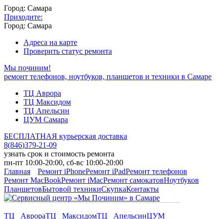
Город: Самара
Приходите:
Город: Самара
Адреса на карте
Проверить статус ремонта
Мы починим!
ремонт телефонов, ноутбуков, планшетов и техники в Самаре
ТЦ Аврора
ТЦ Максидом
ТЦ Апельсин
ЦУМ Самара
БЕСПЛАТНАЯ курьерская доставка
8
(
846
)
379-21-09
узнать срок и стоимость ремонта
пн-пт 10:00-20:00, сб-вс 10:00-20:00
Главная
Ремонт iPhone
Ремонт iPad
Ремонт телефонов
Ремонт MacBook
Ремонт iMac
Ремонт самокатов
Ноутбуков
Планшетов
Бытовой техники
Скупка
Контакты
ТЦ Аврора
ТЦ Максидом
ТЦ Апельсин
ЦУМ