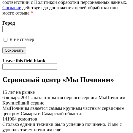
соответствии с Политикой обработки персональных данных.
Более подробная информация о текстовых форматах
Согласие
действует до достижения целей обработки или
моего отзыва
*
Город
Я не спамер
Я спамер
Leave this field blank
Сервисный центр «Мы Починим»
15 лет на рынке
6 января 2011 - дата открытия первого сервиса МыПочиним
Крупнейший сервис
МыПочиним является самым крупным частным сервисным
центром Самары и Самарской области.
141904 ремонтов
Столько единиц техники было успешно починено. И мы с
удовольствием починим еще!