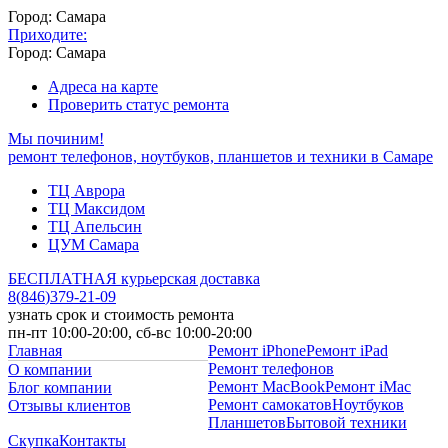
Город: Самара
Приходите:
Город: Самара
Адреса на карте
Проверить статус ремонта
Мы починим!
ремонт телефонов, ноутбуков, планшетов и техники в Самаре
ТЦ Аврора
ТЦ Максидом
ТЦ Апельсин
ЦУМ Самара
БЕСПЛАТНАЯ курьерская доставка
8
(
846
)
379-21-09
узнать срок и стоимость ремонта
пн-пт 10:00-20:00, сб-вс 10:00-20:00
Главная
Ремонт iPhone
Ремонт iPad
Ремонт телефонов
О компании
Ремонт MacBook
Ремонт iMac
Блог компании
Ремонт самокатов
Ноутбуков
Отзывы клиентов
Планшетов
Бытовой техники
Скупка
Контакты