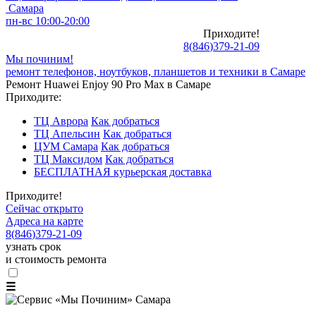
Самара
пн-вс 10:00-20:00
Приходите!
8
(
846
)
379-21-09
Мы починим!
ремонт телефонов, ноутбуков, планшетов и техники в Самаре
Ремонт Huawei Enjoy 90 Pro Max в Самаре
Приходите:
ТЦ Аврора
Как добраться
ТЦ Апельсин
Как добраться
ЦУМ Самара
Как добраться
ТЦ Максидом
Как добраться
БЕСПЛАТНАЯ курьерская доставка
Приходите!
Сейчас открыто
Адреса на карте
8
(
846
)
379-21-09
узнать срок
и стоимость ремонта
☰