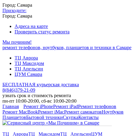
Город: Самара
Приходите:
Город: Самара
Адреса на карте
Проверить статус ремонта
Мы починим!
ремонт телефонов, ноутбуков, планшетов и техники в Самаре
ТЦ Аврора
ТЦ Максидом
ТЦ Апельсин
ЦУМ Самара
БЕСПЛАТНАЯ курьерская доставка
8
(
846
)
379-21-09
узнать срок и стоимость ремонта
пн-пт 10:00-20:00, сб-вс 10:00-20:00
Главная
Ремонт iPhone
Ремонт iPad
Ремонт телефонов
Ремонт MacBook
Ремонт iMac
Ремонт самокатов
Ноутбуков
Планшетов
Бытовой техники
Скупка
Контакты
ТЦ Аврора
ТЦ Максидом
ТЦ Апельсин
ЦУМ