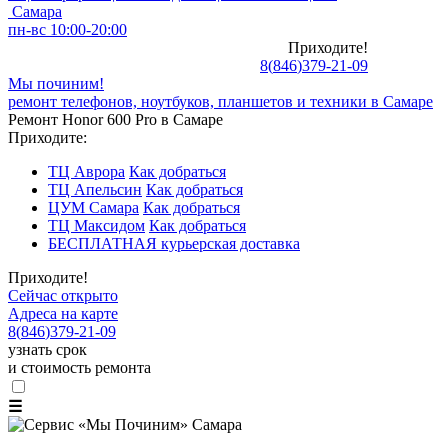
Самара
пн-вс 10:00-20:00
Приходите!
8
(
846
)
379-21-09
Мы починим!
ремонт телефонов, ноутбуков, планшетов и техники в Самаре
Ремонт Honor 600 Pro в Самаре
Приходите:
ТЦ Аврора
Как добраться
ТЦ Апельсин
Как добраться
ЦУМ Самара
Как добраться
ТЦ Максидом
Как добраться
БЕСПЛАТНАЯ курьерская доставка
Приходите!
Сейчас открыто
Адреса на карте
8
(
846
)
379-21-09
узнать срок
и стоимость ремонта
☰