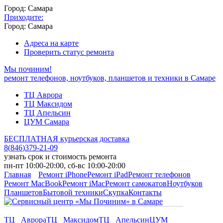
Город: Самара
Приходите:
Город: Самара
Адреса на карте
Проверить статус ремонта
Мы починим!
ремонт телефонов, ноутбуков, планшетов и техники в Самаре
ТЦ Аврора
ТЦ Максидом
ТЦ Апельсин
ЦУМ Самара
БЕСПЛАТНАЯ курьерская доставка
8
(
846
)
379-21-09
узнать срок и стоимость ремонта
пн-пт 10:00-20:00, сб-вс 10:00-20:00
Главная
Ремонт iPhone
Ремонт iPad
Ремонт телефонов
Ремонт MacBook
Ремонт iMac
Ремонт самокатов
Ноутбуков
Планшетов
Бытовой техники
Скупка
Контакты
ТЦ Аврора
ТЦ Максидом
ТЦ Апельсин
ЦУМ