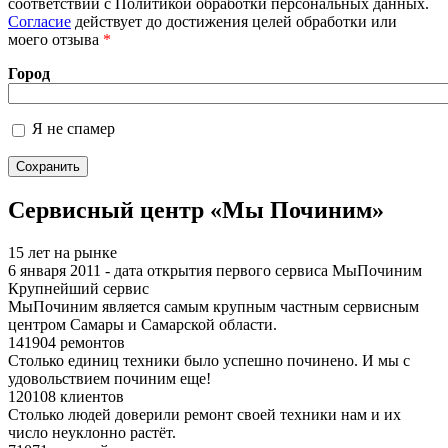
соответствии с Политикой обработки персональных данных.
форматах
Согласие
действует до достижения целей обработки или
моего отзыва
*
Город
Я не спамер
Я спамер
Сервисный центр «Мы Починим»
15 лет на рынке
6 января 2011 - дата открытия первого сервиса МыПочиним
Крупнейший сервис
МыПочиним является самым крупным частным сервисным
центром Самары и Самарской области.
141904 ремонтов
Столько единиц техники было успешно починено. И мы с
удовольствием починим еще!
120108 клиентов
Столько людей доверили ремонт своей техники нам и их
число неуклонно растёт.