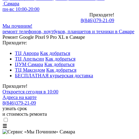
Самара
пн-вс 10:00-20:00
Приходите!
8
(
846
)
379-21-09
Мы починим!
ремонт телефонов, ноутбуков, планшетов и техники в Самаре
Ремонт Google Pixel 9 Pro XL в Самаре
Приходите:
ТЦ Аврора
Как добраться
ТЦ Апельсин
Как добраться
ЦУМ Самара
Как добраться
ТЦ Максидом
Как добраться
БЕСПЛАТНАЯ курьерская доставка
Приходите!
Откроется сегодня в 10:00
Адреса на карте
8
(
846
)
379-21-09
узнать срок
и стоимость ремонта
☰