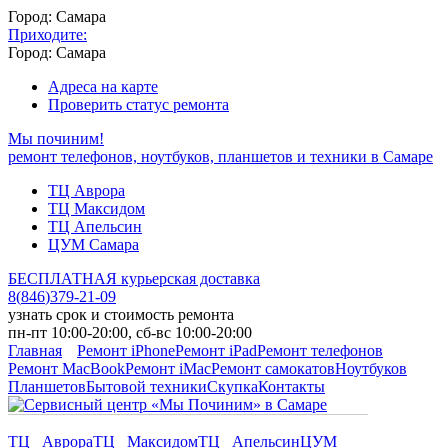
Город: Самара
Приходите:
Город: Самара
Адреса на карте
Проверить статус ремонта
Мы починим!
ремонт телефонов, ноутбуков, планшетов и техники в Самаре
ТЦ Аврора
ТЦ Максидом
ТЦ Апельсин
ЦУМ Самара
БЕСПЛАТНАЯ курьерская доставка
8
(
846
)
379-21-09
узнать срок и стоимость ремонта
пн-пт 10:00-20:00, сб-вс 10:00-20:00
Главная
Ремонт iPhone
Ремонт iPad
Ремонт телефонов
Ремонт MacBook
Ремонт iMac
Ремонт самокатов
Ноутбуков
Планшетов
Бытовой техники
Скупка
Контакты
ТЦ Аврора
ТЦ Максидом
ТЦ Апельсин
ЦУМ