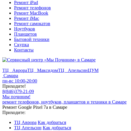
Ремонт iPad
Ремонт телефонов
Ремонт MacBook
Ремонт iMac
Ремонт самокатов
Ноутбуков
Планшетов
Бытовой техники
Скупка
Контакты
ТЦ Аврора
ТЦ Максидом
ТЦ Апельсин
ЦУМ
Самара
пн-вс 10:00-20:00
Приходите!
8
(
846
)
379-21-09
Мы починим!
ремонт телефонов, ноутбуков, планшетов и техники в Самаре
Ремонт Google Pixel 7a в Самаре
Приходите:
ТЦ Аврора
Как добраться
ТЦ Апельсин
Как добраться