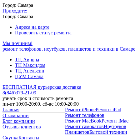
Город: Самара
Приходите:
Город: Самара
Адреса на карте
Проверить статус ремонта
Мы починим!
ремонт телефонов, ноутбуков, планшетов и техники в Самаре
ТЦ Аврора
ТЦ Максидом
ТЦ Апельсин
ЦУМ Самара
БЕСПЛАТНАЯ курьерская доставка
8
(
846
)
379-21-09
узнать срок и стоимость ремонта
пн-пт 10:00-20:00, сб-вс 10:00-20:00
Главная
Ремонт iPhone
Ремонт iPad
Ремонт телефонов
О компании
Ремонт MacBook
Ремонт iMac
Блог компании
Ремонт самокатов
Ноутбуков
Отзывы клиентов
Планшетов
Бытовой техники
Скупка
Контакты