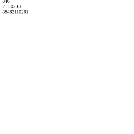
846
211-02-61
88462110261