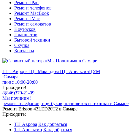
Ремонт iPad
Ремонт телефонов
Ремонт MacBook
Ремонт iMac
Ремонт самокатов
Ноутбуков
Планшетов
Бытовой техники
Скупка
Контакты
ТЦ Аврора
ТЦ Максидом
ТЦ Апельсин
ЦУМ
Самара
пн-вс 10:00-20:00
Приходите!
8
(
846
)
379-21-09
Мы починим!
ремонт телефонов, ноутбуков, планшетов и техники в Самаре
Ремонт Erisson 43LED20T2 в Самаре
Приходите:
ТЦ Аврора
Как добраться
ТЦ Апельсин
Как добраться