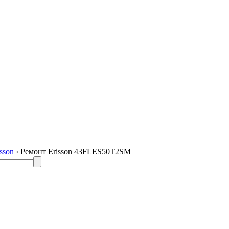
sson
› Ремонт Erisson 43FLES50T2SM