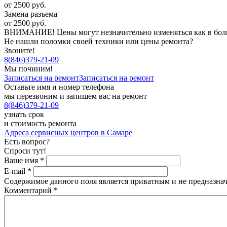
от 2500 руб.
Замена разъема
от 2500 руб.
ВНИМАНИЕ! Цены могут незначительно изменяться как в большу
Не нашли поломки своей техники или цены ремонта?
Звоните!
8
(
846
)
379-21-09
Мы починим!
Записаться на ремонт
Записаться на ремонт
Оставьте имя и номер телефона
мы перезвоним и запишем вас на ремонт
8
(
846
)
379-21-09
узнать срок
и стоимость ремонта
Адреса сервисных центров в Самаре
Есть вопрос?
Спроси тут!
Ваше имя
*
E-mail
*
Содержимое данного поля является приватным и не предназнач
Комментарий
*