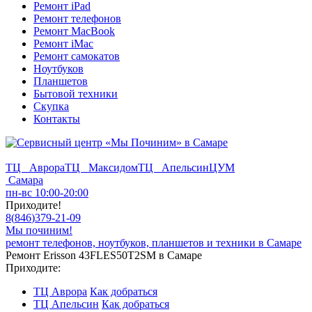
Ремонт iPad
Ремонт телефонов
Ремонт MacBook
Ремонт iMac
Ремонт самокатов
Ноутбуков
Планшетов
Бытовой техники
Скупка
Контакты
ТЦ Аврора
ТЦ Максидом
ТЦ Апельсин
ЦУМ
Самара
пн-вс 10:00-20:00
Приходите!
8
(
846
)
379-21-09
Мы починим!
ремонт телефонов, ноутбуков, планшетов и техники в Самаре
Ремонт Erisson 43FLES50T2SM в Самаре
Приходите:
ТЦ Аврора
Как добраться
ТЦ Апельсин
Как добраться