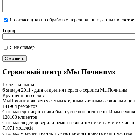
Я согласен(на) на обработку персональных данных в соотв
Более подробная информация о текстовых форматах
Город
Я не спамер
Я спамер
Сервисный центр «Мы Починим»
15 лет на рынке
6 января 2011 - дата открытия первого сервиса МыПочиним
Крупнейший сервис
МыПочиним является самым крупным частным сервисным цент
141904 ремонтов
Столько единиц техники было успешно починено. И мы с удов
120108 клиентов
Столько людей доверили ремонт своей техники нам и их число 
71071 моделей
Столько моделей техники умеют ремонтировать наши мастера.