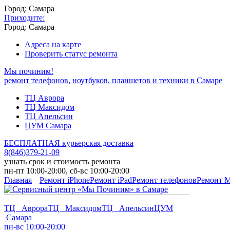
Город: Самара
Приходите:
Город: Самара
Адреса на карте
Проверить статус ремонта
Мы починим!
ремонт телефонов, ноутбуков, планшетов и техники в Самаре
ТЦ Аврора
ТЦ Максидом
ТЦ Апельсин
ЦУМ Самара
БЕСПЛАТНАЯ курьерская доставка
8
(
846
)
379-21-09
узнать срок и стоимость ремонта
пн-пт 10:00-20:00, сб-вс 10:00-20:00
Главная
Ремонт iPhone
Ремонт iPad
Ремонт телефонов
Ремонт 
ТЦ Аврора
ТЦ Максидом
ТЦ Апельсин
ЦУМ
Самара
пн-вс 10:00-20:00