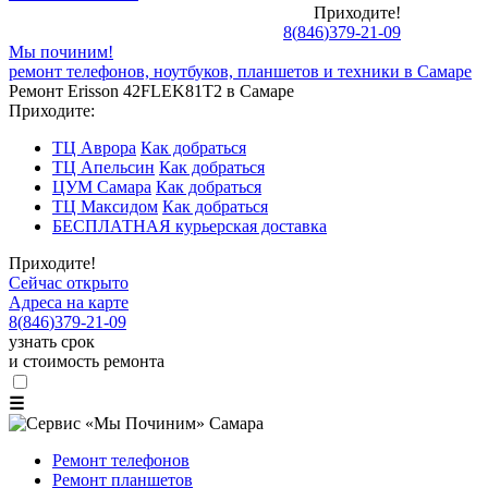
Приходите!
8
(
846
)
379-21-09
Мы починим!
ремонт телефонов, ноутбуков, планшетов и техники в Самаре
Ремонт Erisson 42FLEK81T2 в Самаре
Приходите:
ТЦ Аврора
Как добраться
ТЦ Апельсин
Как добраться
ЦУМ Самара
Как добраться
ТЦ Максидом
Как добраться
БЕСПЛАТНАЯ курьерская доставка
Приходите!
Сейчас открыто
Адреса на карте
8
(
846
)
379-21-09
узнать срок
и стоимость ремонта
☰
Ремонт телефонов
Ремонт планшетов