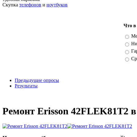
Скупка
телефонов
и
ноутбуков
Что в
Вари
Ме
Ни
Га
Ср
Предыдущие опросы
Результаты
_
Ремонт Erisson 42FLEK81T2 в