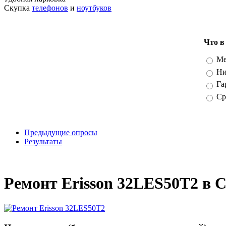
Скупка
телефонов
и
ноутбуков
Что в
Вари
Ме
Ни
Га
Ср
Предыдущие опросы
Результаты
_
Ремонт Erisson 32LES50T2 в 