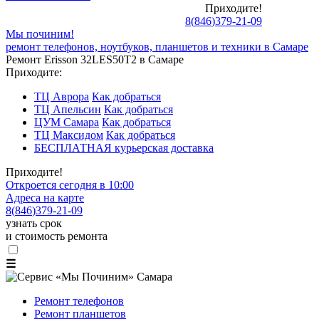
Приходите!
8
(
846
)
379-21-09
Мы починим!
ремонт телефонов, ноутбуков, планшетов и техники в Самаре
Ремонт Erisson 32LES50T2 в Самаре
Приходите:
ТЦ Аврора
Как добраться
ТЦ Апельсин
Как добраться
ЦУМ Самара
Как добраться
ТЦ Максидом
Как добраться
БЕСПЛАТНАЯ курьерская доставка
Приходите!
Откроется сегодня в 10:00
Адреса на карте
8
(
846
)
379-21-09
узнать срок
и стоимость ремонта
☰
Ремонт телефонов
Ремонт планшетов