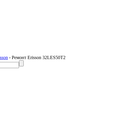
sson
› Ремонт Erisson 32LES50T2