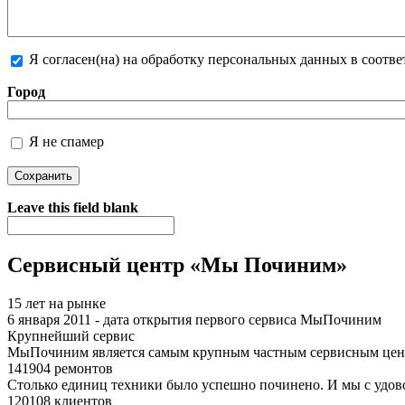
Я согласен(на) на обработку персональных данных в соотв
Более подробная информация о текстовых форматах
Город
Я не спамер
Я спамер
Leave this field blank
Сервисный центр «Мы Починим»
15 лет на рынке
6 января 2011 - дата открытия первого сервиса МыПочиним
Крупнейший сервис
МыПочиним является самым крупным частным сервисным цент
141904 ремонтов
Столько единиц техники было успешно починено. И мы с удов
120108 клиентов