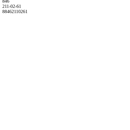
846
211-02-61
88462110261