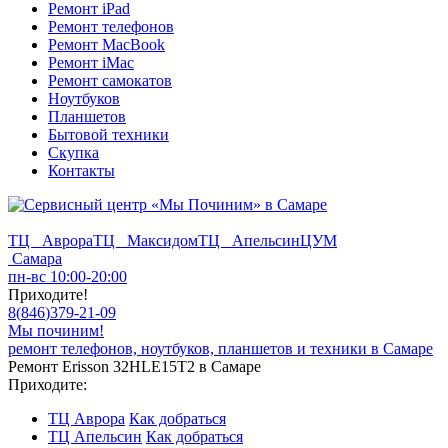
Ремонт iPad
Ремонт телефонов
Ремонт MacBook
Ремонт iMac
Ремонт самокатов
Ноутбуков
Планшетов
Бытовой техники
Скупка
Контакты
ТЦ Аврора
ТЦ Максидом
ТЦ Апельсин
ЦУМ
Самара
пн-вс 10:00-20:00
Приходите!
8
(
846
)
379-21-09
Мы починим!
ремонт телефонов, ноутбуков, планшетов и техники в Самаре
Ремонт Erisson 32HLE15T2 в Самаре
Приходите:
ТЦ Аврора
Как добраться
ТЦ Апельсин
Как добраться