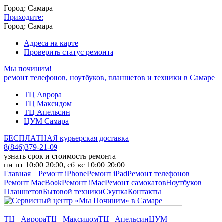
Город: Самара
Приходите:
Город: Самара
Адреса на карте
Проверить статус ремонта
Мы починим!
ремонт телефонов, ноутбуков, планшетов и техники в Самаре
ТЦ Аврора
ТЦ Максидом
ТЦ Апельсин
ЦУМ Самара
БЕСПЛАТНАЯ курьерская доставка
8
(
846
)
379-21-09
узнать срок и стоимость ремонта
пн-пт 10:00-20:00, сб-вс 10:00-20:00
Главная
Ремонт iPhone
Ремонт iPad
Ремонт телефонов
Ремонт MacBook
Ремонт iMac
Ремонт самокатов
Ноутбуков
Планшетов
Бытовой техники
Скупка
Контакты
ТЦ Аврора
ТЦ Максидом
ТЦ Апельсин
ЦУМ