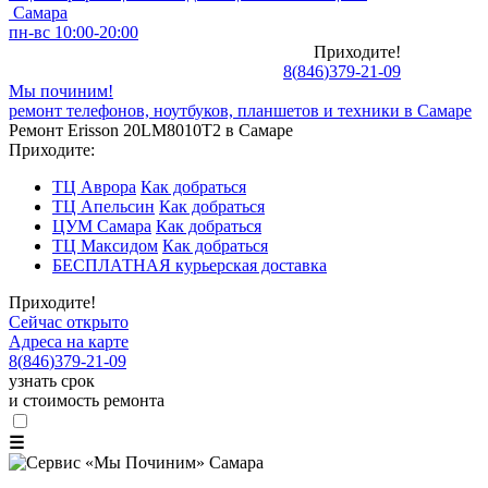
Самара
пн-вс 10:00-20:00
Приходите!
8
(
846
)
379-21-09
Мы починим!
ремонт телефонов, ноутбуков, планшетов и техники в Самаре
Ремонт Erisson 20LM8010T2 в Самаре
Приходите:
ТЦ Аврора
Как добраться
ТЦ Апельсин
Как добраться
ЦУМ Самара
Как добраться
ТЦ Максидом
Как добраться
БЕСПЛАТНАЯ курьерская доставка
Приходите!
Сейчас открыто
Адреса на карте
8
(
846
)
379-21-09
узнать срок
и стоимость ремонта
☰