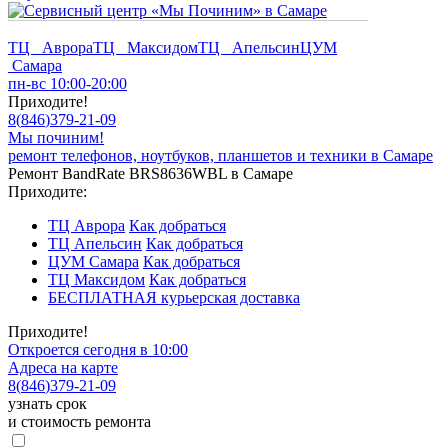
ТЦ Аврора
ТЦ Максидом
ТЦ Апельсин
ЦУМ
Самара
пн-вс 10:00-20:00
Приходите!
8
(
846
)
379-21-09
Мы починим!
ремонт телефонов, ноутбуков, планшетов и техники в Самаре
Ремонт BandRate BRS8636WBL в Самаре
Приходите:
ТЦ Аврора
Как добраться
ТЦ Апельсин
Как добраться
ЦУМ Самара
Как добраться
ТЦ Максидом
Как добраться
БЕСПЛАТНАЯ курьерская доставка
Приходите!
Откроется сегодня в 10:00
Адреса на карте
8
(
846
)
379-21-09
узнать срок
и стоимость ремонта