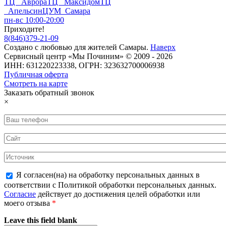
ТЦ Аврора
ТЦ Максидом
ТЦ
Апельсин
ЦУМ Самара
пн-вс 10:00-20:00
Приходите!
8
(
846
)
379-21-09
Создано с
любовью
для
жителей Самары
.
Наверх
Сервисный центр «Мы Починим» © 2009 - 2026
ИНН: 631220223338, ОГРН: 323632700006938
Публичная оферта
Смотреть на карте
Заказать обратный звонок
×
Я согласен(на) на обработку персональных данных в
соответствии с Политикой обработки персональных данных.
Согласие
действует до достижения целей обработки или
моего отзыва
*
Leave this field blank