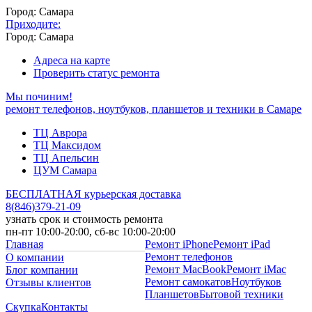
Город: Самара
Приходите:
Город: Самара
Адреса на карте
Проверить статус ремонта
Мы починим!
ремонт телефонов, ноутбуков, планшетов и техники в Самаре
ТЦ Аврора
ТЦ Максидом
ТЦ Апельсин
ЦУМ Самара
БЕСПЛАТНАЯ курьерская доставка
8
(
846
)
379-21-09
узнать срок и стоимость ремонта
пн-пт 10:00-20:00, сб-вс 10:00-20:00
Главная
Ремонт iPhone
Ремонт iPad
Ремонт телефонов
О компании
Ремонт MacBook
Ремонт iMac
Блог компании
Ремонт самокатов
Ноутбуков
Отзывы клиентов
Планшетов
Бытовой техники
Скупка
Контакты