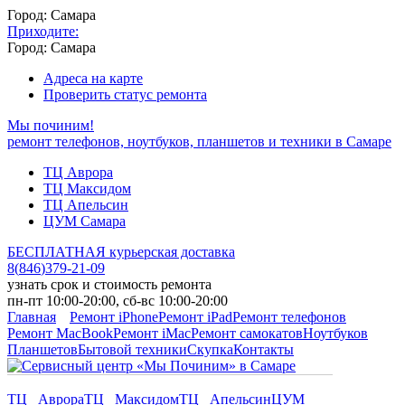
Город: Самара
Приходите:
Город: Самара
Адреса на карте
Проверить статус ремонта
Мы починим!
ремонт телефонов, ноутбуков, планшетов и техники в Самаре
ТЦ Аврора
ТЦ Максидом
ТЦ Апельсин
ЦУМ Самара
БЕСПЛАТНАЯ курьерская доставка
8
(
846
)
379-21-09
узнать срок и стоимость ремонта
пн-пт 10:00-20:00, сб-вс 10:00-20:00
Главная
Ремонт iPhone
Ремонт iPad
Ремонт телефонов
Ремонт MacBook
Ремонт iMac
Ремонт самокатов
Ноутбуков
Планшетов
Бытовой техники
Скупка
Контакты
ТЦ Аврора
ТЦ Максидом
ТЦ Апельсин
ЦУМ