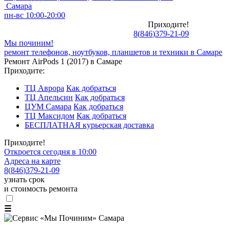
Самара
пн-вс 10:00-20:00
Приходите!
8
(
846
)
379-21-09
Мы починим!
ремонт телефонов, ноутбуков, планшетов и техники в Самаре
Ремонт AirPods 1 (2017) в Самаре
Приходите:
ТЦ Аврора
Как добраться
ТЦ Апельсин
Как добраться
ЦУМ Самара
Как добраться
ТЦ Максидом
Как добраться
БЕСПЛАТНАЯ курьерская доставка
Приходите!
Откроется сегодня в 10:00
Адреса на карте
8
(
846
)
379-21-09
узнать срок
и стоимость ремонта
☰