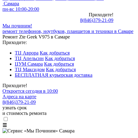
Самара
пн-вс 10:00-20:00
Приходите!
8
(
846
)
379-21-09
Мы починим!
ремонт телефонов, ноутбуков, планшетов и техники в Самаре
Ремонт Zte Geek V975 в Самаре
Приходите:
ТЦ Аврора
Как добраться
ТЦ Апельсин
Как добраться
ЦУМ Самара
Как добраться
ТЦ Максидом
Как добраться
БЕСПЛАТНАЯ курьерская доставка
Приходите!
Откроется сегодня в 10:00
Адреса на карте
8
(
846
)
379-21-09
узнать срок
и стоимость ремонта
☰