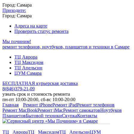
Город: Самара
Приходите:
Город: Самара
Адреса на карте
Проверить статус ремонта
Мы починим!
ремонт телефонов, ноутбуков, планшетов и техники в Самаре
ТЦ Аврора
ТЦ Максидом
ТЦ Апельсин
ЦУМ Самара
БЕСПЛАТНАЯ курьерская доставка
8
(
846
)
379-21-09
узнать срок и стоимость ремонта
пн-пт 10:00-20:00, сб-вс 10:00-20:00
Главная
Ремонт iPhone
Ремонт iPad
Ремонт телефонов
Ремонт MacBook
Ремонт iMac
Ремонт самокатов
Ноутбуков
Планшетов
Бытовой техники
Скупка
Контакты
ТЦ Аврора
ТЦ Максидом
ТЦ Апельсин
ЦУМ