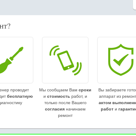
нт?
енер проводит
Мы сообщаем Вам
сроки
Вы забираете гот
дит
бесплатную
и
стоимость
работ, и
аппарат из ремонт
диагностику
только после Вашего
актом выполнен
согласия
начинаем
работ
и
гаранти
ремонт