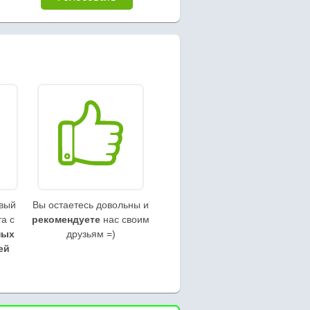
овый
Вы остаетесь довольны и
а с
рекомендуете
нас своим
ных
друзьям =)
ей