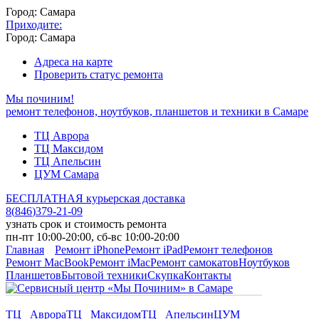
Город: Самара
Приходите:
Город: Самара
Адреса на карте
Проверить статус ремонта
Мы починим!
ремонт телефонов, ноутбуков, планшетов и техники в Самаре
ТЦ Аврора
ТЦ Максидом
ТЦ Апельсин
ЦУМ Самара
БЕСПЛАТНАЯ курьерская доставка
8
(
846
)
379-21-09
узнать срок и стоимость ремонта
пн-пт 10:00-20:00, сб-вс 10:00-20:00
Главная
Ремонт iPhone
Ремонт iPad
Ремонт телефонов
Ремонт MacBook
Ремонт iMac
Ремонт самокатов
Ноутбуков
Планшетов
Бытовой техники
Скупка
Контакты
ТЦ Аврора
ТЦ Максидом
ТЦ Апельсин
ЦУМ