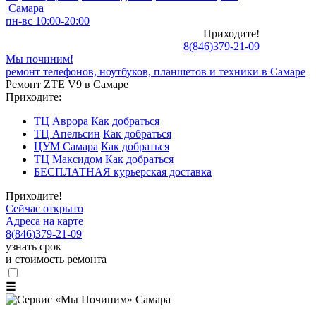
Самара
пн-вс 10:00-20:00
Приходите!
8
(
846
)
379-21-09
Мы починим!
ремонт телефонов, ноутбуков, планшетов и техники в Самаре
Ремонт ZTE V9 в Самаре
Приходите:
ТЦ Аврора
Как добраться
ТЦ Апельсин
Как добраться
ЦУМ Самара
Как добраться
ТЦ Максидом
Как добраться
БЕСПЛАТНАЯ курьерская доставка
Приходите!
Сейчас открыто
Адреса на карте
8
(
846
)
379-21-09
узнать срок
и стоимость ремонта
☰