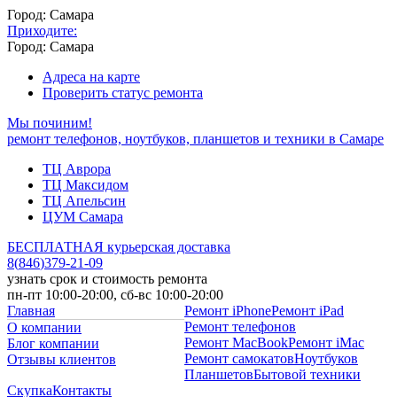
Город: Самара
Приходите:
Город: Самара
Адреса на карте
Проверить статус ремонта
Мы починим!
ремонт телефонов, ноутбуков, планшетов и техники в Самаре
ТЦ Аврора
ТЦ Максидом
ТЦ Апельсин
ЦУМ Самара
БЕСПЛАТНАЯ курьерская доставка
8
(
846
)
379-21-09
узнать срок и стоимость ремонта
пн-пт 10:00-20:00, сб-вс 10:00-20:00
Главная
Ремонт iPhone
Ремонт iPad
Ремонт телефонов
О компании
Ремонт MacBook
Ремонт iMac
Блог компании
Ремонт самокатов
Ноутбуков
Отзывы клиентов
Планшетов
Бытовой техники
Скупка
Контакты