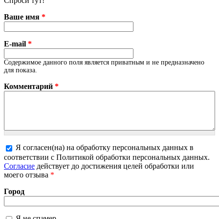
Спроси тут!
Ваше имя
*
E-mail
*
Содержимое данного поля является приватным и не предназначено
для показа.
Комментарий
*
Я согласен(на) на обработку персональных данных в
соответствии с Политикой обработки персональных данных.
Более подробная информация о текстовых форматах
Согласие
действует до достижения целей обработки или
моего отзыва
*
Город
Я не спамер