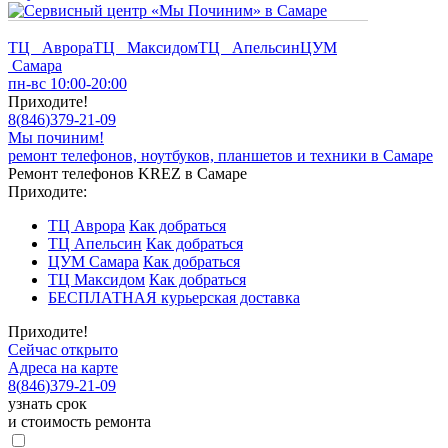
ТЦ Аврора
ТЦ Максидом
ТЦ Апельсин
ЦУМ
Самара
пн-вс 10:00-20:00
Приходите!
8
(
846
)
379-21-09
Мы починим!
ремонт телефонов, ноутбуков, планшетов и техники в Самаре
Ремонт телефонов KREZ в Самаре
Приходите:
ТЦ Аврора
Как добраться
ТЦ Апельсин
Как добраться
ЦУМ Самара
Как добраться
ТЦ Максидом
Как добраться
БЕСПЛАТНАЯ курьерская доставка
Приходите!
Сейчас открыто
Адреса на карте
8
(
846
)
379-21-09
узнать срок
и стоимость ремонта