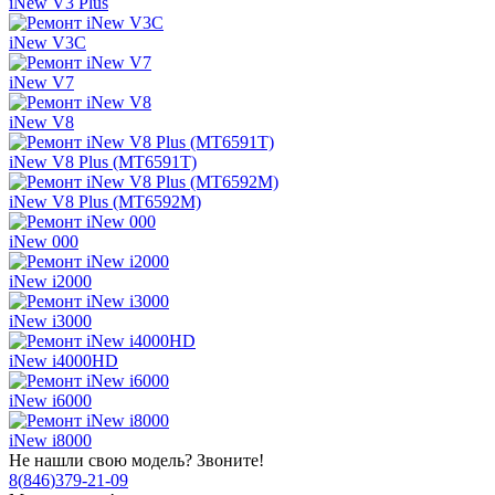
iNew V3 Plus
iNew V3C
iNew V7
iNew V8
iNew V8 Plus (MT6591T)
iNew V8 Plus (MT6592M)
iNew 000
iNew i2000
iNew i3000
iNew i4000HD
iNew i6000
iNew i8000
Не нашли свою модель? Звоните!
8
(
846
)
379-21-09