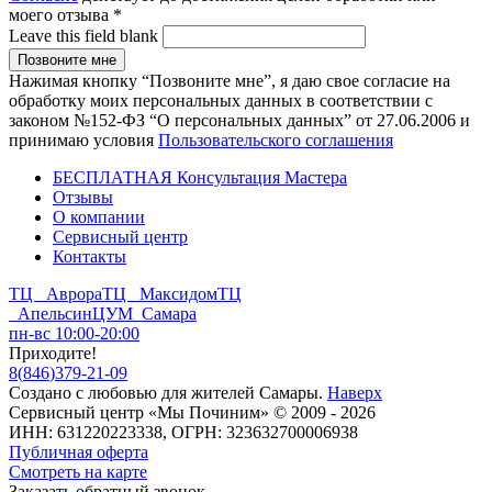
моего отзыва
*
Leave this field blank
Нажимая кнопку “Позвоните мне”, я даю свое согласие на
обработку моих персональных данных в соответствии с
законом №152-ФЗ “О персональных данных” от 27.06.2006 и
принимаю условия
Пользовательского соглашения
БЕСПЛАТНАЯ Консультация Мастера
Отзывы
О компании
Сервисный центр
Контакты
ТЦ Аврора
ТЦ Максидом
ТЦ
Апельсин
ЦУМ Самара
пн-вс 10:00-20:00
Приходите!
8
(
846
)
379-21-09
Создано с
любовью
для
жителей Самары
.
Наверх
Сервисный центр «Мы Починим» © 2009 - 2026
ИНН: 631220223338, ОГРН: 323632700006938
Публичная оферта
Смотреть на карте
Заказать обратный звонок