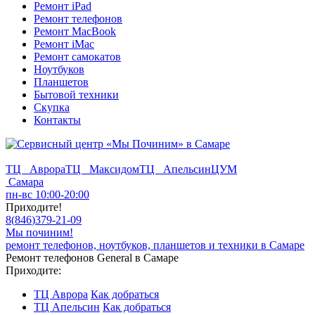
Ремонт iPad
Ремонт телефонов
Ремонт MacBook
Ремонт iMac
Ремонт самокатов
Ноутбуков
Планшетов
Бытовой техники
Скупка
Контакты
ТЦ Аврора
ТЦ Максидом
ТЦ Апельсин
ЦУМ
Самара
пн-вс 10:00-20:00
Приходите!
8
(
846
)
379-21-09
Мы починим!
ремонт телефонов, ноутбуков, планшетов и техники в Самаре
Ремонт телефонов General в Самаре
Приходите:
ТЦ Аврора
Как добраться
ТЦ Апельсин
Как добраться