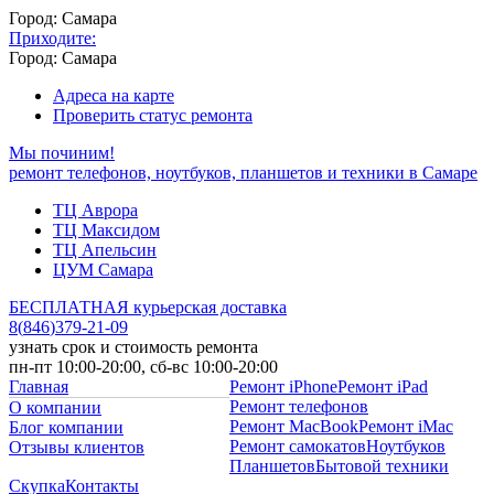
Город: Самара
Приходите:
Город: Самара
Адреса на карте
Проверить статус ремонта
Мы починим!
ремонт телефонов, ноутбуков, планшетов и техники в Самаре
ТЦ Аврора
ТЦ Максидом
ТЦ Апельсин
ЦУМ Самара
БЕСПЛАТНАЯ курьерская доставка
8
(
846
)
379-21-09
узнать срок и стоимость ремонта
пн-пт 10:00-20:00, сб-вс 10:00-20:00
Главная
Ремонт iPhone
Ремонт iPad
Ремонт телефонов
О компании
Ремонт MacBook
Ремонт iMac
Блог компании
Ремонт самокатов
Ноутбуков
Отзывы клиентов
Планшетов
Бытовой техники
Скупка
Контакты