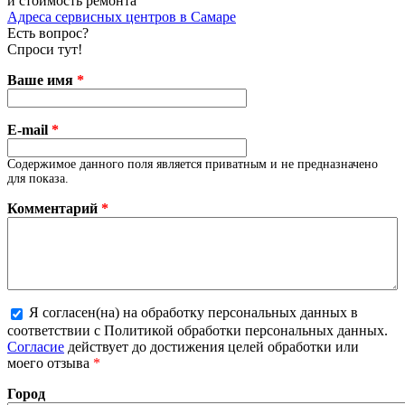
и стоимость ремонта
Адреса сервисных центров в Самаре
Есть вопрос?
Спроси тут!
Ваше имя
*
E-mail
*
Содержимое данного поля является приватным и не предназначено
для показа.
Комментарий
*
Я согласен(на) на обработку персональных данных в
соответствии с Политикой обработки персональных данных.
Более подробная информация о текстовых форматах
Согласие
действует до достижения целей обработки или
моего отзыва
*
Город