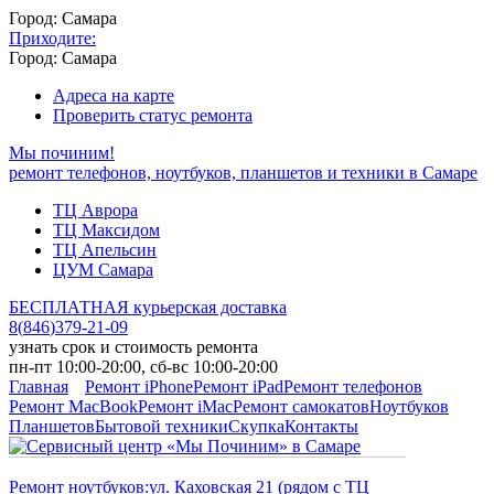
Город: Самара
Приходите:
Город: Самара
Адреса на карте
Проверить статус ремонта
Мы починим!
ремонт телефонов, ноутбуков, планшетов и техники в Самаре
ТЦ Аврора
ТЦ Максидом
ТЦ Апельсин
ЦУМ Самара
БЕСПЛАТНАЯ курьерская доставка
8
(
846
)
379-21-09
узнать срок и стоимость ремонта
пн-пт 10:00-20:00, сб-вс 10:00-20:00
Главная
Ремонт iPhone
Ремонт iPad
Ремонт телефонов
Ремонт MacBook
Ремонт iMac
Ремонт самокатов
Ноутбуков
Планшетов
Бытовой техники
Скупка
Контакты
Ремонт ноутбуков:
ул. Каховская 21 (рядом с ТЦ