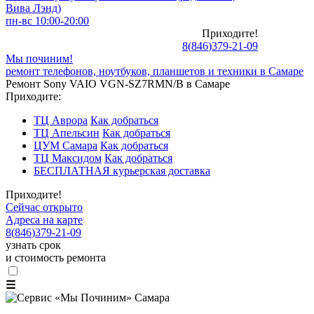
Вива Лэнд)
пн-вс 10:00-20:00
Приходите!
8
(
846
)
379-21-09
Мы починим!
ремонт телефонов, ноутбуков, планшетов и техники в Самаре
Ремонт Sony VAIO VGN-SZ7RMN/B в Самаре
Приходите:
ТЦ Аврора
Как добраться
ТЦ Апельсин
Как добраться
ЦУМ Самара
Как добраться
ТЦ Максидом
Как добраться
БЕСПЛАТНАЯ курьерская доставка
Приходите!
Сейчас открыто
Адреса на карте
8
(
846
)
379-21-09
узнать срок
и стоимость ремонта
☰