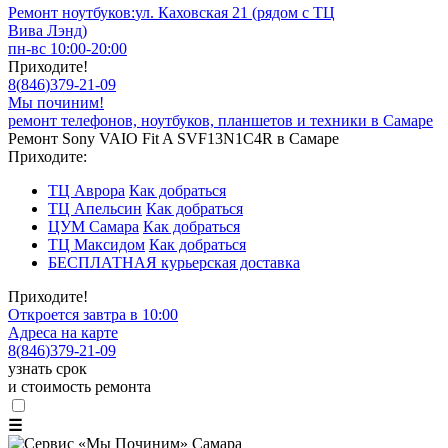
Ремонт ноутбуков:
ул. Каховская 21 (рядом с ТЦ
Вива Лэнд)
пн-вс 10:00-20:00
Приходите!
8
(
846
)
379-21-09
Мы починим!
ремонт телефонов, ноутбуков, планшетов и техники в Самаре
Ремонт Sony VAIO Fit A SVF13N1C4R в Самаре
Приходите:
ТЦ Аврора
Как добраться
ТЦ Апельсин
Как добраться
ЦУМ Самара
Как добраться
ТЦ Максидом
Как добраться
БЕСПЛАТНАЯ курьерская доставка
Приходите!
Откроется завтра в 10:00
Адреса на карте
8
(
846
)
379-21-09
узнать срок
и стоимость ремонта
☰