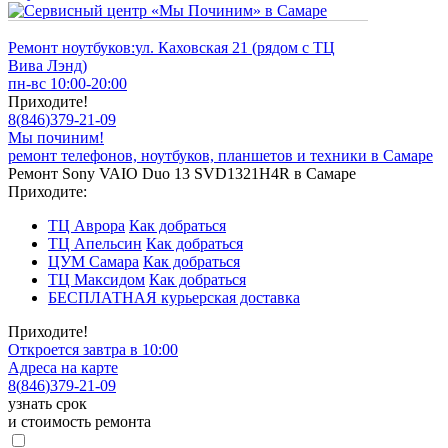
Ремонт ноутбуков:
ул. Каховская 21 (рядом с ТЦ
Вива Лэнд)
пн-вс 10:00-20:00
Приходите!
8
(
846
)
379-21-09
Мы починим!
ремонт телефонов, ноутбуков, планшетов и техники в Самаре
Ремонт Sony VAIO Duo 13 SVD1321H4R в Самаре
Приходите:
ТЦ Аврора
Как добраться
ТЦ Апельсин
Как добраться
ЦУМ Самара
Как добраться
ТЦ Максидом
Как добраться
БЕСПЛАТНАЯ курьерская доставка
Приходите!
Откроется завтра в 10:00
Адреса на карте
8
(
846
)
379-21-09
узнать срок
и стоимость ремонта