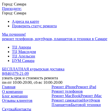
Город: Самара
Приходите:
Город: Самара
Адреса на карте
Проверить статус ремонта
Мы починим!
ремонт телефонов, ноутбуков, планшетов и техники в Самаре
ТЦ Аврора
ТЦ Максидом
ТЦ Апельсин
ЦУМ Самара
БЕСПЛАТНАЯ курьерская доставка
8
(
846
)
379-21-09
узнать срок и стоимость ремонта
пн-пт 10:00-20:00, сб-вс 10:00-20:00
Главная
Ремонт iPhone
Ремонт iPad
Ремонт телефонов
О компании
Ремонт MacBook
Ремонт iMac
Блог компании
Ремонт самокатов
Ноутбуков
Отзывы клиентов
Планшетов
Бытовой техники
Скупка
Контакты