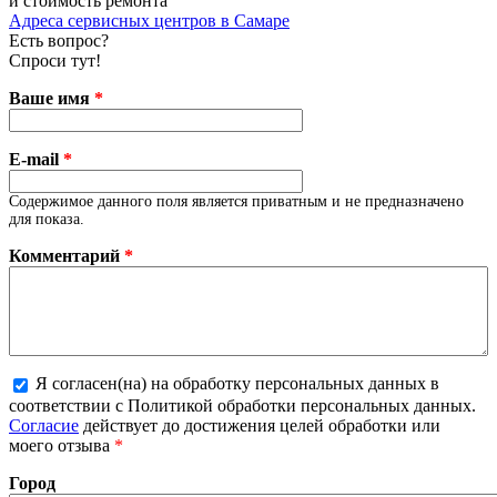
и стоимость ремонта
Адреса сервисных центров в Самаре
Есть вопрос?
Спроси тут!
Ваше имя
*
E-mail
*
Содержимое данного поля является приватным и не предназначено
для показа.
Комментарий
*
Я согласен(на) на обработку персональных данных в
соответствии с Политикой обработки персональных данных.
Более подробная информация о текстовых форматах
Согласие
действует до достижения целей обработки или
моего отзыва
*
Город