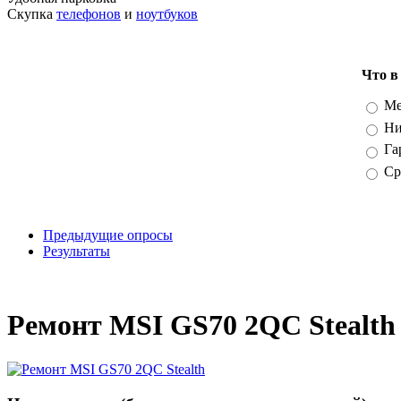
Скупка
телефонов
и
ноутбуков
Что в
Вари
Ме
Ни
Га
Ср
Предыдущие опросы
Результаты
_
Ремонт MSI GS70 2QC Stealth