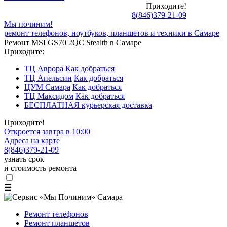
Приходите!
8
(
846
)
379-21-09
Мы починим!
ремонт телефонов, ноутбуков, планшетов и техники в Самаре
Ремонт MSI GS70 2QC Stealth в Самаре
Приходите:
ТЦ Аврора
Как добраться
ТЦ Апельсин
Как добраться
ЦУМ Самара
Как добраться
ТЦ Максидом
Как добраться
БЕСПЛАТНАЯ курьерская доставка
Приходите!
Откроется завтра в 10:00
Адреса на карте
8
(
846
)
379-21-09
узнать срок
и стоимость ремонта
☰
Ремонт телефонов
Ремонт планшетов