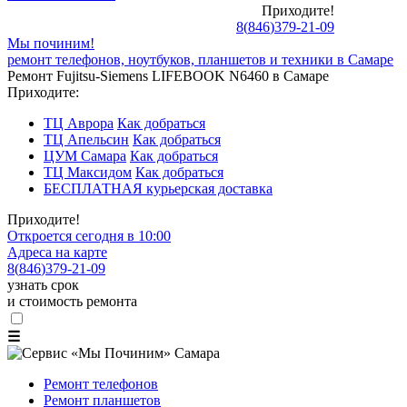
Приходите!
8
(
846
)
379-21-09
Мы починим!
ремонт телефонов, ноутбуков, планшетов и техники в Самаре
Ремонт Fujitsu-Siemens LIFEBOOK N6460 в Самаре
Приходите:
ТЦ Аврора
Как добраться
ТЦ Апельсин
Как добраться
ЦУМ Самара
Как добраться
ТЦ Максидом
Как добраться
БЕСПЛАТНАЯ курьерская доставка
Приходите!
Откроется сегодня в 10:00
Адреса на карте
8
(
846
)
379-21-09
узнать срок
и стоимость ремонта
☰
Ремонт телефонов
Ремонт планшетов