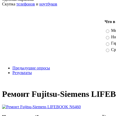
Скупка
телефонов
и
ноутбуков
Что в
Вари
Ме
Ни
Га
Ср
Предыдущие опросы
Результаты
_
Ремонт Fujitsu-Siemens LIF