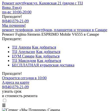
Ремонт ноутбуков:
ул. Каховская 21 (рядом с ТЦ
Вива Лэнд)
пн-вс 10:00-20:00
Приходите!
8
(
846
)
379-21-09
Мы починим!
ремонт телефонов, ноутбуков, планшетов и техники в Самаре
Ремонт Fujitsu-Siemens ESPRIMO Mobile V6555 в Самаре
Приходите:
ТЦ Аврора
Как добраться
ТЦ Апельсин
Как добраться
ЦУМ Самара
Как добраться
ТЦ Максидом
Как добраться
БЕСПЛАТНАЯ курьерская доставка
Приходите!
Откроется сегодня в 10:00
Адреса на карте
8
(
846
)
379-21-09
узнать срок
и стоимость ремонта
☰