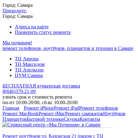
Город: Самара
Приходите:
Город: Самара
Адреса на карте
Проверить статус ремонта
Мы починим!
ремонт телефонов, ноутбуков, планшетов и техники в Самаре
ТЦ Аврора
ТЦ Максидом
ТЦ Апельсин
ЦУМ Самара
БЕСПЛАТНАЯ курьерская доставка
8
(
846
)
379-21-09
узнать срок и стоимость ремонта
пн-пт 10:00-20:00, сб-вс 10:00-20:00
Главная
Ремонт iPhone
Ремонт iPad
Ремонт телефонов
Ремонт MacBook
Ремонт iMac
Ремонт самокатов
Ноутбуков
Планшетов
Бытовой техники
Скупка
Контакты
Ремонт ноутбуков:
ул. Каховская 21 (рядом с ТЦ