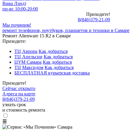
Вива Лэнд)
пн-вс 10:00-20:00
Приходите!
8
(
846
)
379-21-09
Мы починим!
ремонт телефонов, ноутбуков, планшетов и техники в Самаре
Ремонт Alienware 15 R2 в Самаре
Приходите:
ТЦ Аврора
Как добраться
ТЦ Апельсин
Как добраться
ЦУМ Самара
Как добраться
ТЦ Максидом
Как добраться
БЕСПЛАТНАЯ курьерская доставка
Приходите!
Сейчас открыто
Адреса на карте
8
(
846
)
379-21-09
узнать срок
и стоимость ремонта
☰