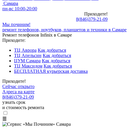
Самара
пн-вс 10:00-20:00
Приходите!
8
(
846
)
379-21-09
Мы починим!
ремонт телефонов, ноутбуков, планшетов и техники в Самаре
Ремонт телефонов Infinix в Самаре
Приходите:
ТЦ Аврора
Как добраться
ТЦ Апельсин
Как добраться
ЦУМ Самара
Как добраться
ТЦ Максидом
Как добраться
БЕСПЛАТНАЯ курьерская доставка
Приходите!
Сейчас открыто
Адреса на карте
8
(
846
)
379-21-09
узнать срок
и стоимость ремонта
☰