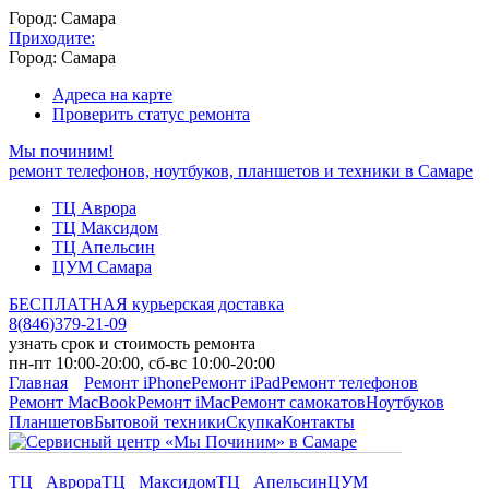
Город: Самара
Приходите:
Город: Самара
Адреса на карте
Проверить статус ремонта
Мы починим!
ремонт телефонов, ноутбуков, планшетов и техники в Самаре
ТЦ Аврора
ТЦ Максидом
ТЦ Апельсин
ЦУМ Самара
БЕСПЛАТНАЯ курьерская доставка
8
(
846
)
379-21-09
узнать срок и стоимость ремонта
пн-пт 10:00-20:00, сб-вс 10:00-20:00
Главная
Ремонт iPhone
Ремонт iPad
Ремонт телефонов
Ремонт MacBook
Ремонт iMac
Ремонт самокатов
Ноутбуков
Планшетов
Бытовой техники
Скупка
Контакты
ТЦ Аврора
ТЦ Максидом
ТЦ Апельсин
ЦУМ