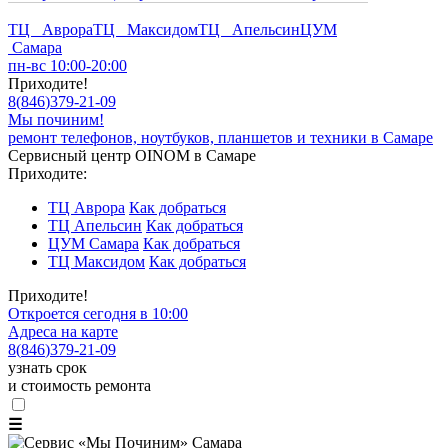
ТЦ Аврора
ТЦ Максидом
ТЦ Апельсин
ЦУМ
Самара
пн-вс 10:00-20:00
Приходите!
8
(
846
)
379-21-09
Мы починим!
ремонт телефонов, ноутбуков, планшетов и техники в Самаре
Сервисный центр OINOM в Самаре
Приходите:
ТЦ Аврора
Как добраться
ТЦ Апельсин
Как добраться
ЦУМ Самара
Как добраться
ТЦ Максидом
Как добраться
Приходите!
Откроется сегодня в 10:00
Адреса на карте
8
(
846
)
379-21-09
узнать срок
и стоимость ремонта
☰