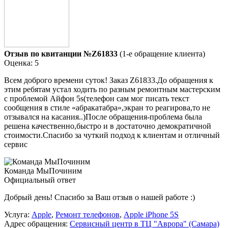
Отзыв по квитанции №Z61833
(1-е обращение клиента)
Оценка: 5
Всем доброго времени суток! Заказ Z61833.До обращения к
этим ребятам устал ходить по разным ремонтным мастерским
с проблемой Айфон 5s(телефон сам мог писать текст
сообщения в стиле «абракатабра»,экран то реагирова,то не
отзывался на касания..)После обращения-проблема была
решена качественно,быстро и в достаточно демократичной
стоимости.Спасибо за чуткий подход к клиентам и отличный
сервис
Команда МыПочиним
Официальный ответ
Добрый день! Спасибо за Ваш отзыв о нашей работе :)
Услуга:
Apple
,
Ремонт телефонов
,
Apple iPhone 5S
Адрес обращения:
Сервисный центр в ТЦ "Аврора" (Самара)