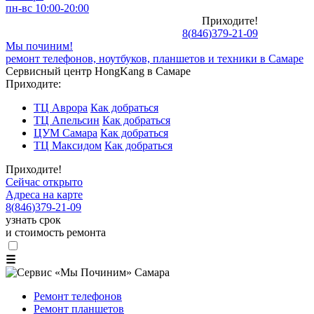
пн-вс 10:00-20:00
Приходите!
8
(
846
)
379-21-09
Мы починим!
ремонт телефонов, ноутбуков, планшетов и техники в Самаре
Сервисный центр HongKang в Самаре
Приходите:
ТЦ Аврора
Как добраться
ТЦ Апельсин
Как добраться
ЦУМ Самара
Как добраться
ТЦ Максидом
Как добраться
Приходите!
Сейчас открыто
Адреса на карте
8
(
846
)
379-21-09
узнать срок
и стоимость ремонта
☰
Ремонт телефонов
Ремонт планшетов