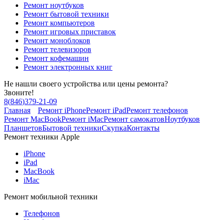
Ремонт ноутбуков
Ремонт бытовой техники
Ремонт компьютеров
Ремонт игровых приставок
Ремонт моноблоков
Ремонт телевизоров
Ремонт кофемашин
Ремонт электронных книг
Не нашли своего устройства или цены ремонта?
Звоните!
8
(
846
)
379-21-09
Главная
Ремонт iPhone
Ремонт iPad
Ремонт телефонов
Ремонт MacBook
Ремонт iMac
Ремонт самокатов
Ноутбуков
Планшетов
Бытовой техники
Скупка
Контакты
Ремонт техники Apple
iPhone
iPad
MacBook
iMac
Ремонт мобильной техники
Телефонов