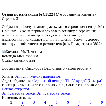
Отзыв по квитанции №C38224
(7-е обращение клиента)
Оценка: 5
Добрый день!хочу немного рассказать о сервисном центре Мы
Починим. Уже не первый раз отдаю технику в сервисный
центр мне всё очень нравится делают бесплатную
диагностику и оглашают причину поломки берут не дорого
планирую ещё отнести в ремонт телефон. Номер заказа 38224
Команда МыПочиним
Официальный ответ
Добрый день! Спасибо за Ваш отзыв о нашей работе :)
Услуга:
Samsung
,
Ремонт планшетов
Адрес обращения:
Сервисный центр в ТЦ "Аврора" (Самара)
Время работы:
Пн-Пт: с 10:00 до 20:00, Сб-Вс: с 10:00 до 20:00
Сейчас открыто!
Записаться на ремонт
Записаться на ремонт
Источник отзыва:
1
2
3
4
5
6
7
8
9