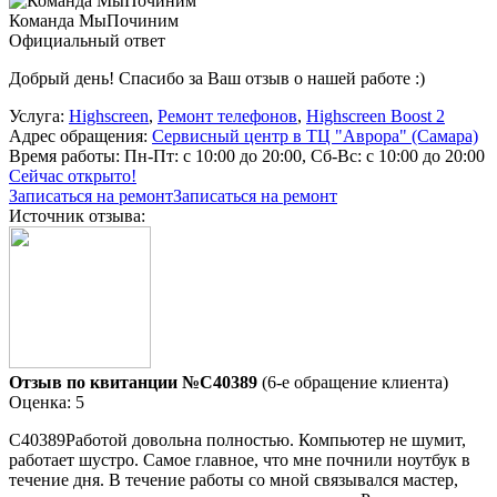
Команда МыПочиним
Официальный ответ
Добрый день! Спасибо за Ваш отзыв о нашей работе :)
Услуга:
Highscreen
,
Ремонт телефонов
,
Highscreen Boost 2
Адрес обращения:
Сервисный центр в ТЦ "Аврора" (Самара)
Время работы:
Пн-Пт: с 10:00 до 20:00, Сб-Вс: с 10:00 до 20:00
Сейчас открыто!
Записаться на ремонт
Записаться на ремонт
Источник отзыва:
Отзыв по квитанции №C40389
(6-е обращение клиента)
Оценка: 5
C40389Работой довольна полностью. Компьютер не шумит,
работает шустро. Самое главное, что мне почнили ноутбук в
течение дня. В течение работы со мной связывался мастер,