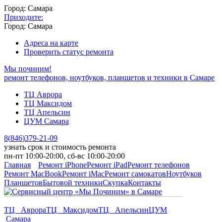
Город: Самара
Приходите:
Город: Самара
Адреса на карте
Проверить статус ремонта
Мы починим!
ремонт телефонов, ноутбуков, планшетов и техники в Самаре
ТЦ Аврора
ТЦ Максидом
ТЦ Апельсин
ЦУМ Самара
8
(
846
)
379-21-09
узнать срок и стоимость ремонта
пн-пт 10:00-20:00, сб-вс 10:00-20:00
Главная
Ремонт iPhone
Ремонт iPad
Ремонт телефонов
Ремонт MacBook
Ремонт iMac
Ремонт самокатов
Ноутбуков
Планшетов
Бытовой техники
Скупка
Контакты
ТЦ Аврора
ТЦ Максидом
ТЦ Апельсин
ЦУМ
Самара