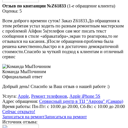
Отзыв по квитанции №Z61833
(1-е обращение клиента)
Оценка: 5
Всем доброго времени суток! Заказ Z61833.До обращения к
этим ребятам устал ходить по разным ремонтным мастерским
с проблемой Айфон 5s(телефон сам мог писать текст
сообщения в стиле «абракатабра»,экран то реагирова,то не
отзывался на касания..)После обращения-проблема была
решена качественно,быстро и в достаточно демократичной
стоимости.Спасибо за чуткий подход к клиентам и отличный
сервис
Команда МыПочиним
Официальный ответ
Добрый день! Спасибо за Ваш отзыв о нашей работе :)
Услуга:
Apple
,
Ремонт телефонов
,
Apple iPhone 5S
Адрес обращения:
Сервисный центр в ТЦ "Аврора" (Самара)
Время работы:
Пн-Пт: с 10:00 до 20:00, Сб-Вс: с 10:00 до 20:00
Сейчас открыто!
Записаться на ремонт
Записаться на ремонт
Источник отзыва: