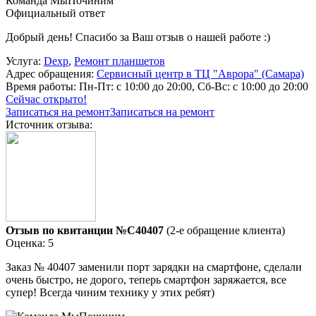
Команда МыПочиним
Официальный ответ
Добрый день! Спасибо за Ваш отзыв о нашей работе :)
Услуга:
Dexp
,
Ремонт планшетов
Адрес обращения:
Сервисный центр в ТЦ "Аврора" (Самара)
Время работы:
Пн-Пт: с 10:00 до 20:00, Сб-Вс: с 10:00 до 20:00
Сейчас открыто!
Записаться на ремонт
Записаться на ремонт
Источник отзыва:
Отзыв по квитанции №C40407
(2-е обращение клиента)
Оценка: 5
Заказ № 40407 заменили порт зарядки на смартфоне, сделали
очень быстро, не дорого, теперь смартфон заряжается, все
супер! Всегда чиним технику у этих ребят)