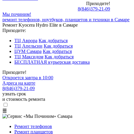
Приходите!
8
(
846
)
379-21-09
Мы починим!
ремонт телефонов, ноутбуков, планшетов и техники в Самаре
Ремонт Kyocera Hydro Elite в Самаре
Приходите:
ТЦ Аврора
Как добраться
ТЦ Апельсин
Как добраться
ЦУМ Самара
Как добраться
ТЦ Максидом
Как добраться
БЕСПЛАТНАЯ курьерская доставка
Приходите!
Откроется завтра в 10:00
Адреса на карте
8
(
846
)
379-21-09
узнать срок
и стоимость ремонта
☰
Ремонт телефонов
Ремонт планшетов