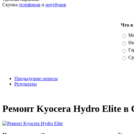
Скупка
телефонов
и
ноутбуков
Что в
Вари
Ме
Ни
Га
Ср
Предыдущие опросы
Результаты
_
Ремонт Kyocera Hydro Elite в