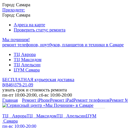
Город: Самара
Приходите:
Город: Самара
Адреса на карте
Проверить статус ремонта
Мы починим!
ремонт телефонов, ноутбуков, планшетов и техники в Самаре
ТЦ Аврора
ТЦ Максидом
ТЦ Апельсин
ЦУМ Самара
БЕСПЛАТНАЯ курьерская доставка
8
(
846
)
379-21-09
узнать срок и стоимость ремонта
пн-пт 10:00-20:00, сб-вс 10:00-20:00
Главная
Ремонт iPhone
Ремонт iPad
Ремонт телефонов
Ремонт 
ТЦ Аврора
ТЦ Максидом
ТЦ Апельсин
ЦУМ
Самара
пн-вс 10:00-20:00