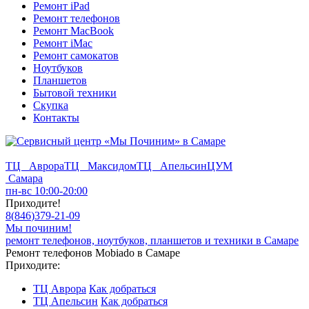
Ремонт iPad
Ремонт телефонов
Ремонт MacBook
Ремонт iMac
Ремонт самокатов
Ноутбуков
Планшетов
Бытовой техники
Скупка
Контакты
ТЦ Аврора
ТЦ Максидом
ТЦ Апельсин
ЦУМ
Самара
пн-вс 10:00-20:00
Приходите!
8
(
846
)
379-21-09
Мы починим!
ремонт телефонов, ноутбуков, планшетов и техники в Самаре
Ремонт телефонов Mobiado в Самаре
Приходите:
ТЦ Аврора
Как добраться
ТЦ Апельсин
Как добраться