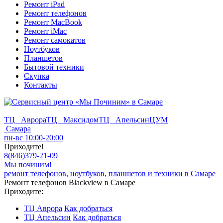
Ремонт iPad
Ремонт телефонов
Ремонт MacBook
Ремонт iMac
Ремонт самокатов
Ноутбуков
Планшетов
Бытовой техники
Скупка
Контакты
ТЦ Аврора
ТЦ Максидом
ТЦ Апельсин
ЦУМ
Самара
пн-вс 10:00-20:00
Приходите!
8
(
846
)
379-21-09
Мы починим!
ремонт телефонов, ноутбуков, планшетов и техники в Самаре
Ремонт телефонов Blackview в Самаре
Приходите:
ТЦ Аврора
Как добраться
ТЦ Апельсин
Как добраться