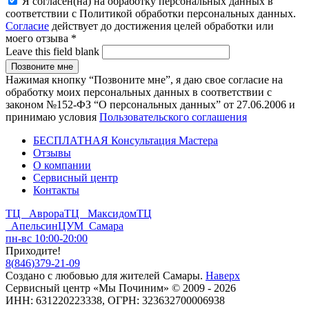
Я согласен(на) на обработку персональных данных в
соответствии с Политикой обработки персональных данных.
Согласие
действует до достижения целей обработки или
моего отзыва
*
Leave this field blank
Нажимая кнопку “Позвоните мне”, я даю свое согласие на
обработку моих персональных данных в соответствии с
законом №152-ФЗ “О персональных данных” от 27.06.2006 и
принимаю условия
Пользовательского соглашения
БЕСПЛАТНАЯ Консультация Мастера
Отзывы
О компании
Сервисный центр
Контакты
ТЦ Аврора
ТЦ Максидом
ТЦ
Апельсин
ЦУМ Самара
пн-вс 10:00-20:00
Приходите!
8
(
846
)
379-21-09
Создано с
любовью
для
жителей Самары
.
Наверх
Сервисный центр «Мы Починим» © 2009 - 2026
ИНН: 631220223338, ОГРН: 323632700006938